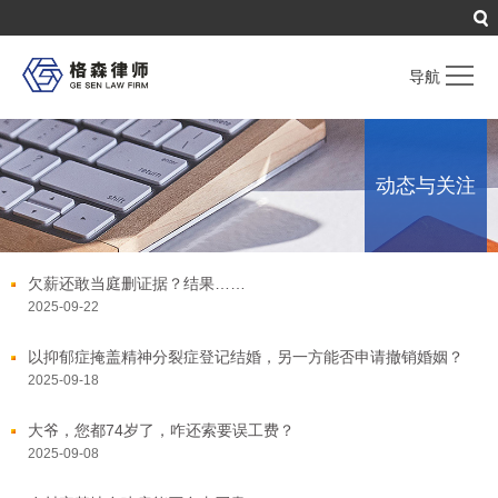
导航
首页
Home
动态与关注
关于格森
About
业务领域
Service
格森力量
Professionals
欠薪还敢当庭删证据？结果……
2025-09-22
动态与关注
News
以抑郁症掩盖精神分裂症登记结婚，另一方能否申请撤销婚姻？
工作机会
Careers
2025-09-18
联系我们
Contact us
大爷，您都74岁了，咋还索要误工费？
2025-09-08