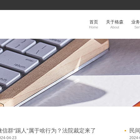
首页
关于格森
业务
Home
About
Ser
微信群“踢人”属于啥行为？法院裁定来了
民
借条
024-04-23
2024-