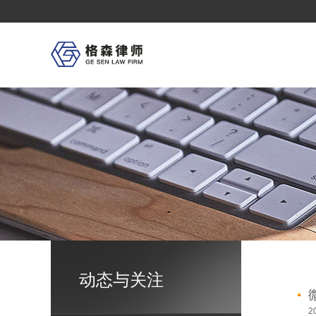
首
页
Home
关
于
格
森
About
格
森
概
况
大
事
记
荣
誉
奖
项
业
务
领
动态与关注
域
Service
格
2