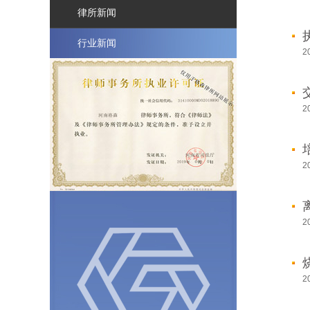
森
律所新闻
力
量
Professionals
行业新闻
动
2
态
与
关
注
2
News
律
所
新
闻
2
行
业
新
闻
2
工
作
机
会
Careers
2
联
系