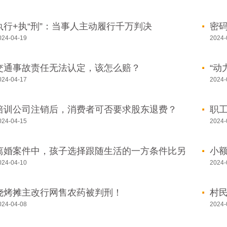
执行+执“刑”：当事人主动履行千万判决
密
024-04-19
2024-
交通事故责任无法认定，该怎么赔？
“动
024-04-17
2024-
培训公司注销后，消费者可否要求股东退费？
职
为
024-04-15
2024-
离婚案件中，孩子选择跟随生活的一方条件比另
小
一方差很多，应如何处理？
024-04-10
2024-
烧烤摊主改行网售农药被判刑！
村
024-04-08
2024-