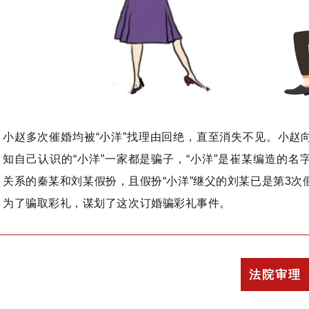
小赵多次催婚均被“小洋”找理由回绝，直至消失不见。小赵
知自己认识的“小洋”一家都是骗子，“小洋”是崔某编造的名
关系的秦某和刘某假扮，且假扮“小洋”继父的刘某已是第3次
为了骗取彩礼，谋划了这次订婚骗彩礼事件。
法院审理