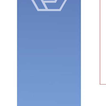
我
们
Contact
us