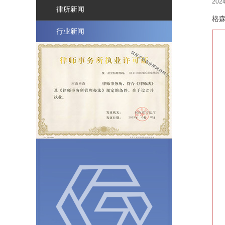
森
2024
律所新闻
力
格森
量
Professionals
行业新闻
动
态
与
关
注
News
律
所
新
闻
行
业
新
闻
工
作
机
会
Careers
联
系