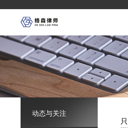
首
页
Home
关
于
格
森
About
格
森
概
况
大
事
记
荣
誉
奖
项
业
务
领
动态与关注
域
Service
只
格