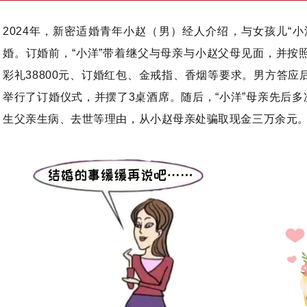
2024年，新密适婚青年小赵（男）经人介绍，与女孩儿“小
婚。订婚前，“小洋”带着继父与母亲与小赵父母见面，并按
彩礼38800元、订婚红包、金戒指、香烟等要求。男方答应
举行了订婚仪式，并摆了3桌酒席。随后，“小洋”母亲先后多
生父亲生病、去世等理由，从小赵母亲处骗取现金三万余元