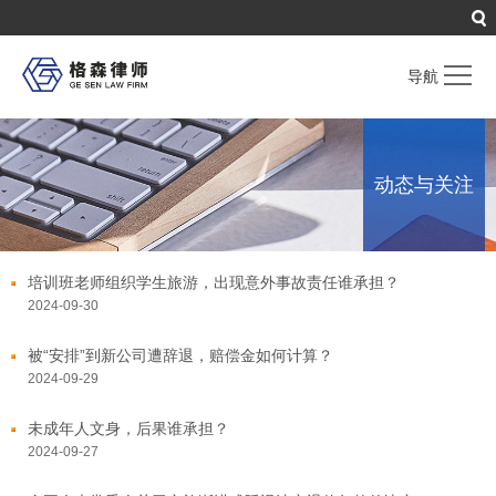
导航
首页
Home
动态与关注
关于格森
About
业务领域
Service
格森力量
Professionals
培训班老师组织学生旅游，出现意外事故责任谁承担？
2024-09-30
动态与关注
News
被“安排”到新公司遭辞退，赔偿金如何计算？
工作机会
Careers
2024-09-29
联系我们
Contact us
未成年人文身，后果谁承担？
2024-09-27